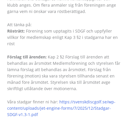
klubb anges. Om flera anmäler sig från föreningen ange
gärna vem ni önskar vara röstberättigad.
Att tänka på:
Rösträtt:
Förening som upptagits i SDGF och uppfyller
villkor för medlemskap enligt Kap 3 §2 i stadgarna har en
röst
Förslag till ärenden:
Kap 2 §2 Förslag till ärenden att
behandlas av årsmötet Medlemsförening och styrelsen får
lämna förslag att behandlas av årsmötet. Förslag från
förening (motion) ska vara styrelsen tillhanda senast en
månad före årsmötet. Styrelsen ska till årsmötet avge
skriftligt utlåtande över motionerna.
Våra stadgar finner ni här:
https://svenskdiscgolf.se/wp-
content/uploads/jet-engine-forms/7/2025/12/Stadgar-
SDGF-v1.3-1.pdf