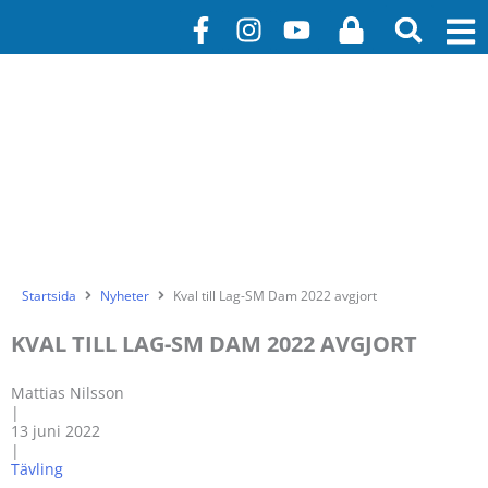
Hoppa
F
I
Y
L
till
a
n
o
o
innehåll
c
s
u
c
e
t
t
k
b
a
u
o
g
b
o
r
e
k
a
-
m
f
Startsida
Nyheter
Kval till Lag-SM Dam 2022 avgjort
KVAL TILL LAG-SM DAM 2022 AVGJORT
Mattias Nilsson
|
13 juni 2022
|
Tävling