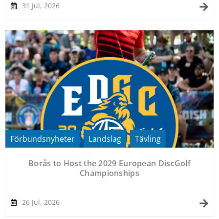
31 Jul, 2026
Förbundsnyheter
Landslag
Tävling
,
,
Borås to Host the 2029 European DiscGolf
Championships
26 Jul, 2026