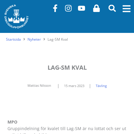
Hoppa
F
I
Y
L
till
a
n
o
o
innehåll
c
s
u
c
e
t
t
k
b
a
u
Startsida
Nyheter
Lag-SM Kval
o
g
b
o
r
e
k
a
-
m
LAG-SM KVAL
f
|
|
Mattias Nilsson
15 mars 2023
Tävling
MPO
Gruppindelning för kvalet till Lag-SM är nu lottat och ser ut