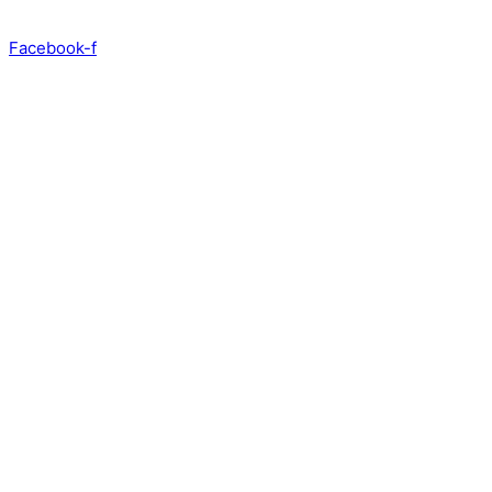
Hoppa
Search
till
...
Facebook-f
innehåll