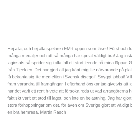
Hej alla, och hej alla spelare i EM-truppen som läser! Först och fr
många medaljer och att så många har spelat väldigt bra! Jag ins
laginsats så sprider sig i alla fall ett stort leende på mina läppar. 
från Tjeckien. Det har gjort att jag känt mig lite närvarande på p
få bekanta sig lite med eliten i Svensk discgolf. Snyggt jobbat! Vil
fram varandra till framgångar. I efterhand önskar jag givetvis att
har det varit ett rent h-vete att försöka reda ut vad arrangörerna h
faktiskt varit ett stöd till laget, och inte en belastning. Jag har 
stora förhoppningar om det, för även om Sverige gjort ett väldigt
en bra hemresa. Martin Rasch