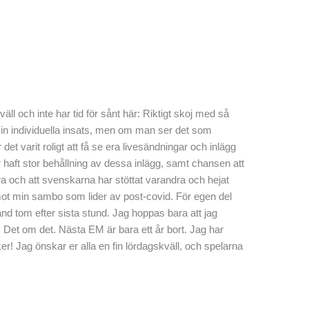
äll och inte har tid för sånt här: Riktigt skoj med så
sin individuella insats, men om man ser det som
 det varit roligt att få se era livesändningar och inlägg
ar haft stor behållning av dessa inlägg, samt chansen att
 bra och att svenskarna har stöttat varandra och hejat
t mot min sambo som lider av post-covid. För egen del
land tom efter sista stund. Jag hoppas bara att jag
on. Det om det. Nästa EM är bara ett år bort. Jag har
r! Jag önskar er alla en fin lördagskväll, och spelarna