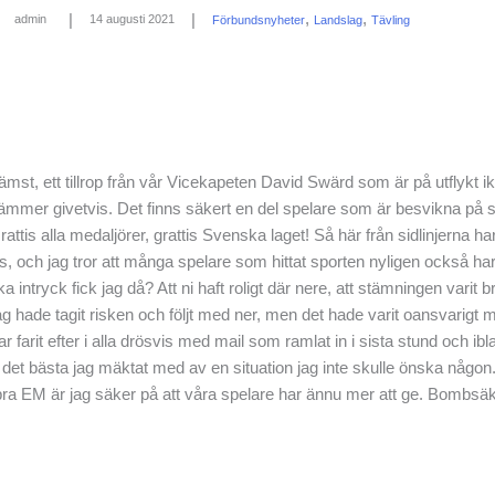
,
,
|
|
14 augusti 2021
admin
Förbundsnyheter
Landslag
Tävling
ämst, ett tillrop från vår Vicekapeten David Swärd som är på utflykt ikv
tämmer givetvis. Det finns säkert en del spelare som är besvikna på 
Grattis alla medaljörer, grattis Svenska laget! Så här från sidlinjerna har
lats, och jag tror att många spelare som hittat sporten nyligen också h
ka intryck fick jag då? Att ni haft roligt där nere, att stämningen varit
 jag hade tagit risken och följt med ner, men det hade varit oansvarig
ar farit efter i alla drösvis med mail som ramlat in i sista stund och ib
gjort det bästa jag mäktat med av en situation jag inte skulle önska någ
 bra EM är jag säker på att våra spelare har ännu mer att ge. Bombsäke