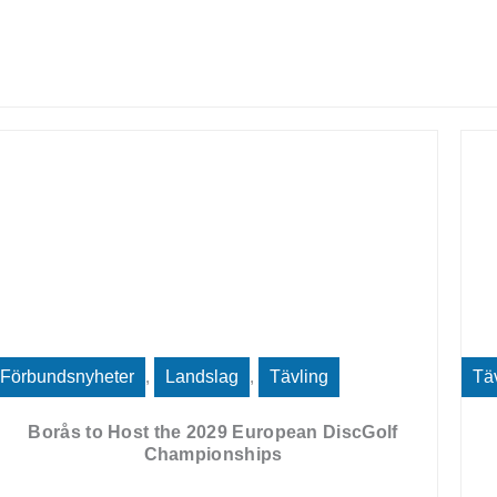
Förbundsnyheter
,
Landslag
,
Tävling
Tä
Borås to Host the 2029 European DiscGolf
Championships