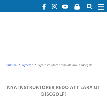
Hoppa
F
I
Y
L
till
a
n
o
o
innehåll
c
s
u
c
e
t
t
k
b
a
u
o
g
b
o
r
e
k
a
-
m
f
Startsida
Nyheter
Nya instruktörer redo att lära ut Discgolf!
NYA INSTRUKTÖRER REDO ATT LÄRA UT
DISCGOLF!