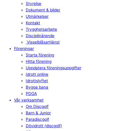
Styrelse
Dokument & bilder
Utmärkelser
Kontakt
Trygghetsarbete
Disciplinärende
Visselblåsartjänst
Föreningar
Starta förening
Hitta förening
Uppdatera föreningsuppgifter
Idrott online
Idrottslyftet
Bygga bana
PDGA
Vår verksamhet
Om Discgolf
Barn & Junior
Paradiscgolf
Dövidrott (discgolf)