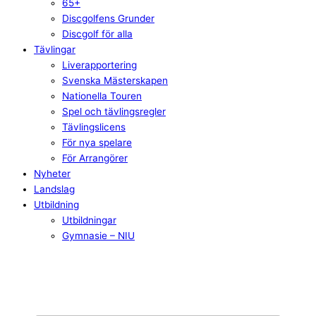
65+
Discgolfens Grunder
Discgolf för alla
Tävlingar
Liverapportering
Svenska Mästerskapen
Nationella Touren
Spel och tävlingsregler
Tävlingslicens
För nya spelare
För Arrangörer
Nyheter
Landslag
Utbildning
Utbildningar
Gymnasie – NIU