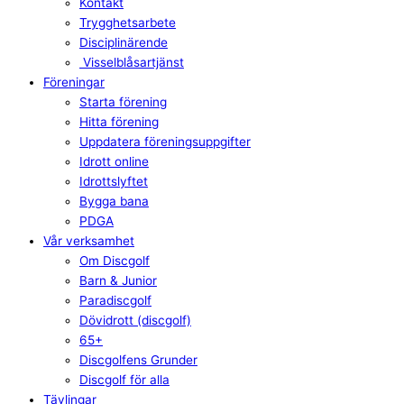
Kontakt
Trygghetsarbete
Disciplinärende
Visselblåsartjänst
Föreningar
Starta förening
Hitta förening
Uppdatera föreningsuppgifter
Idrott online
Idrottslyftet
Bygga bana
PDGA
Vår verksamhet
Om Discgolf
Barn & Junior
Paradiscgolf
Dövidrott (discgolf)
65+
Discgolfens Grunder
Discgolf för alla
Tävlingar