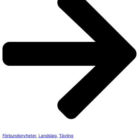
Förbundsnyheter
,
Landslag
,
Tävling