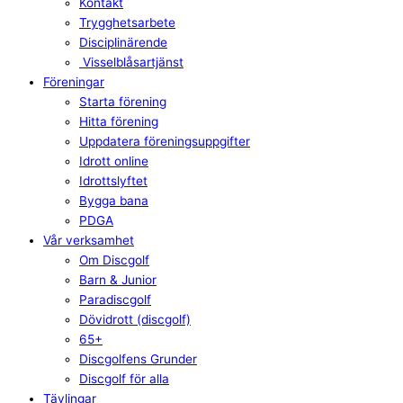
Kontakt
Trygghetsarbete
Disciplinärende
Visselblåsartjänst
Föreningar
Starta förening
Hitta förening
Uppdatera föreningsuppgifter
Idrott online
Idrottslyftet
Bygga bana
PDGA
Vår verksamhet
Om Discgolf
Barn & Junior
Paradiscgolf
Dövidrott (discgolf)
65+
Discgolfens Grunder
Discgolf för alla
Tävlingar