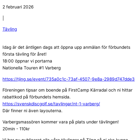
2 februari 2026
|
Tävling
Idag är det äntligen dags att öppna upp anmälan för förbundets
första tävling för året!
18:00 öppnar vi portarna
Nationella Touren #1 Varberg
https://tjing.se/event/735a0c1c-73af-4507-9e8a-2989d747dde3
Föreningen tipsar om boende på FirstCamp Kärradal och ni hittar
rabattkod på förbundets hemsida.
https://svenskdiscgolf.se/tavlingar/nt-1-varberg/
Där finner ni även layouterna.
Varbergsmassören kommer vara på plats under tävlingen!
20min - 110kr
Vi har nu publicerat alla våra tävlingar på Tjing så ni ska kunna