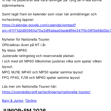
stjärnmarkera.
Samt tagit fram en kalender som visar när anmälningar och
incheckning öppnar:
https://calendar.google.com/calendar/embed?
src=61171d2d90960a70a3df6abaa0bade8f4e347f5c0815e68d3bc7
Nyheter för Nationella Touren
Officialkrav även på NT i år.
Ny klass: MP60
Justerade ratingsteg och reserverade platser.
I och med att MP60 tillkommer justeras vilka som spelar vilken
layout:
MPO, MJ18, MP40 och MP50 spelar samma layout
FPO, FP40, FJ18 och MP60 spelar samma layout
Läs mer om Nationella Touren här:
https://svenskdiscgolf.se/tavlingarna/nationella-touren/
Barn & Junior
,
Tävling
JUNIOR-SM 2026