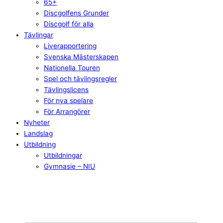
65+
Discgolfens Grunder
Discgolf för alla
Tävlingar
Liverapportering
Svenska Mästerskapen
Nationella Touren
Spel och tävlingsregler
Tävlingslicens
För nya spelare
För Arrangörer
Nyheter
Landslag
Utbildning
Utbildningar
Gymnasie – NIU