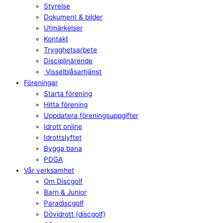
Styrelse
Dokument & bilder
Utmärkelser
Kontakt
Trygghetsarbete
Disciplinärende
Visselblåsartjänst
Föreningar
Starta förening
Hitta förening
Uppdatera föreningsuppgifter
Idrott online
Idrottslyftet
Bygga bana
PDGA
Vår verksamhet
Om Discgolf
Barn & Junior
Paradiscgolf
Dövidrott (discgolf)