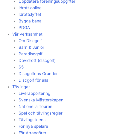
Uppdatera föreningsuppgifter
Idrott online
Idrottslyftet
Bygga bana
PDGA
Vår verksamhet
Om Discgolf
Barn & Junior
Paradiscgolf
Dövidrott (discgolf)
65+
Discgolfens Grunder
Discgolf för alla
Tävlingar
Liverapportering
Svenska Mästerskapen
Nationella Touren
Spel och tävlingsregler
Tävlingslicens
För nya spelare
För Arrangörer