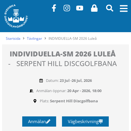
Hoppa
F
I
Y
L
till
a
n
o
o
innehåll
c
s
u
c
e
t
t
k
b
a
u
Startsida
Tävlingar
INDIVIDUELLA-SM 2026 Luleå
o
g
b
o
r
e
INDIVIDUELLA-SM 2026 LULEÅ
k
a
-
SERPENT HILL DISCGOLFBANA
-
m
f
Datum:
23 Jul -
26 Jul, 2026
Anmälan öppnar:
20 Apr - 2026, 18:00
Plats:
Serpent Hill Discgolfbana
Anmälan
Vägbeskrivning