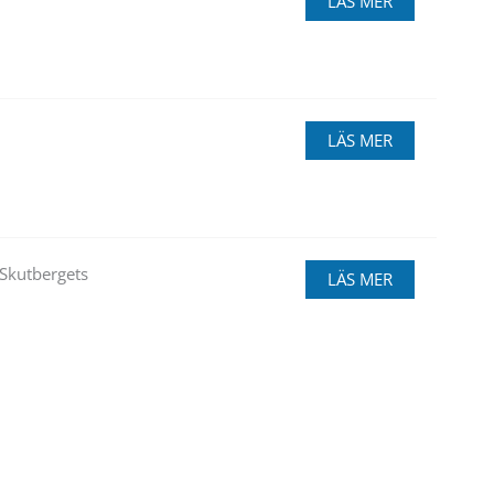
LÄS MER
LÄS MER
 Skutbergets
LÄS MER