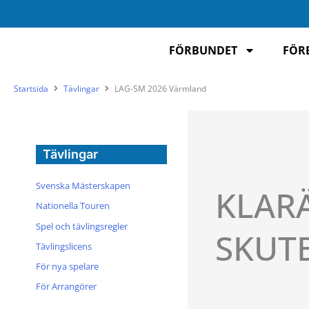
Hoppa
till
innehåll
FÖRBUNDET
FÖR
Startsida
Tävlingar
LAG-SM 2026 Värmland
Tävlingar
Svenska Mästerskapen
KLAR
Nationella Touren
Spel och tävlingsregler
SKUT
Tävlingslicens
För nya spelare
För Arrangörer