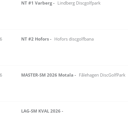
NT #1 Varberg -
Lindberg Discgolfpark
26
NT #2 Hofors -
Hofors discgolfbana
26
MASTER-SM 2026 Motala -
Fålehagen DiscGolfPark
6
LAG-SM KVAL 2026 -