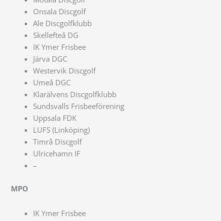
Onsala Discgolf
Ale Discgolfklubb
Skellefteå DG
IK Ymer Frisbee
Järva DGC
Westervik Discgolf
Umeå DGC
Klarälvens Discgolfklubb
Sundsvalls Frisbeeförening
Uppsala FDK
LUFS (Linköping)
Timrå Discgolf
Ulricehamn IF
–
MPO
IK Ymer Frisbee