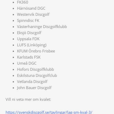
FK360
Härnösand DGC
Westervik Discgolf
Spinndisc FK
Västerhaninge Discgolfklubb
Eksjö Discgolf
Uppsala FDK
LUFS (Linköping)
KFUM Örebro Frisbee
Karlstads FSK
Umeå DGC
Hofors Discgolfklubb
Eskilstuna Discgolfclub
Vetlanda Discgolf
John Bauer Discgolf
Vill ni veta mer om kvalet:
https://svenskdiscgolf.se/tavlingar/lag-sm-kval-3/