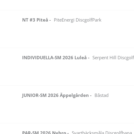
NT #3 Piteå -
PiteEnergi DiscgolfPark
INDIVIDUELLA-SM 2026 Luleå -
Serpent Hill Discgol
JUNIOR-SM 2026 Äppelgården -
Båstad
PAR-SM 2026 Nybro -
Svartbäcksmåla Discgolfbana