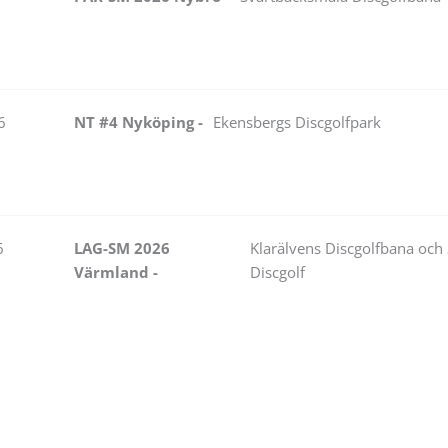
6
NT #4 Nyköping -
Ekensbergs Discgolfpark
6
LAG-SM 2026
Klarälvens Discgolfbana och
Värmland -
Discgolf