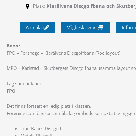
Plats:
Klarälvens Discgolfbana och Skutberg
Anmälan
Vägbeskrivning
Inform
:
Banor
FPO – Forshaga – Klarälvens Discgolfbana (Röd layout)
MPO – Karlstad – Skutbergets Discgolfbana (samma layout 
Lag som är klara
FPO
Det finns fortsatt en ledig plats i klassen.
Förening som önskar anmäla lag ombeds kontakta tävlingsgr
John Bauer Discgolf
Motala Discgolf