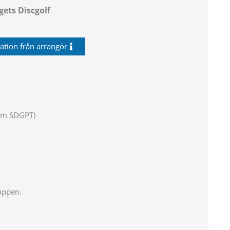
ets Discgolf
ation från arrangör
som SDGPT)
uppen.