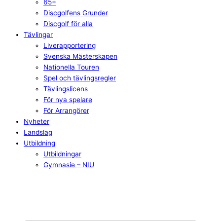
65+
Discgolfens Grunder
Discgolf för alla
Tävlingar
Liverapportering
Svenska Mästerskapen
Nationella Touren
Spel och tävlingsregler
Tävlingslicens
För nya spelare
För Arrangörer
Nyheter
Landslag
Utbildning
Utbildningar
Gymnasie – NIU