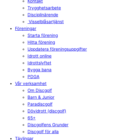
Kontakt
Trygghetsarbete
Disciplinärende
Visselblåsartjänst
Föreningar
Starta förening
Hitta förening
Uppdatera föreningsuppgifter
Idrott online
Idrottslyftet
Bygga bana
PDGA
Vår verksamhet
Om Discgolf
Barn & Junior
Paradiscgolf
Dövidrott (discgolf)
65+
Discgolfens Grunder
Discgolf för alla
Tävlingar