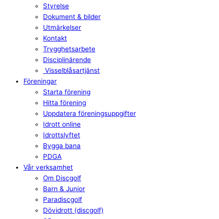
Styrelse
Dokument & bilder
Utmärkelser
Kontakt
Trygghetsarbete
Disciplinärende
Visselblåsartjänst
Föreningar
Starta förening
Hitta förening
Uppdatera föreningsuppgifter
Idrott online
Idrottslyftet
Bygga bana
PDGA
Vår verksamhet
Om Discgolf
Barn & Junior
Paradiscgolf
Dövidrott (discgolf)