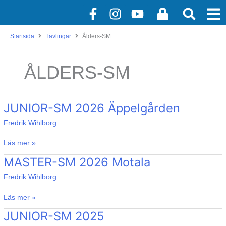
Hoppa
F
I
Y
L
till
a
n
o
o
innehåll
c
s
u
c
Startsida
Tävlingar
Ålders-SM
e
t
t
k
b
a
u
ÅLDERS-SM
o
g
b
o
r
e
k
a
JUNIOR-SM 2026 Äppelgården
JUNIOR-
-
m
SM
f
Fredrik Wihlborg
2026
Äppelgården
Läs mer »
MASTER-SM 2026 Motala
MASTER-
SM
Fredrik Wihlborg
2026
Motala
Läs mer »
JUNIOR-SM 2025
JUNIOR-
SM