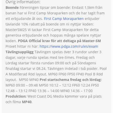
Övrig information:
Boende
Föreningen tipsar om boende: Endast 1,5km från
banan har vi First Camp Moraparken och de har tagit fram
ett erbjudande åt oss.
First Camp Moraparken
erbjuder
tävlande 10% rabatt på boende om ni nyttjar koden:
MasterSM25 Vi tackar First Camp Moraparken för detta
generösa erbjudande och hoppas många spelare nyttjar
koden.
PDGA Official krav för att deltaga på Master-SM
Provet hittar ni här:
https://www.pdga.com/rules/exam
Tävlingsupplägg
Tävlingen spelas över 3 rundor under 3
dagar, varje runda spelas med tee-times. Fredag och
Lördag startar första rundan 09:00 och på Söndagens
finaldag startar vi 08.24. Tävlingen indelad i två pooler. Pool
A Modifierad Röd layout. MP60 FP60 FP50 FP40 Pool B Röd
layout. MP50 MP40
Prel startschema fredag och lördag:
MP60 09:00 – 09:48 MP50 10:12 – 12:12 FP60 12:24 FP50
12:48 – 13:12 FP40 13:36 – 14:00 MP40 14:36 – 17:00
Produktion:
West Coast DG Media kommer vara på plats
och filma
MP40
.