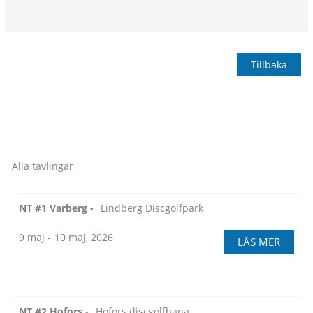
Tillbaka
Alla tävlingar
NT #1 Varberg -
Lindberg Discgolfpark
9 maj -
10 maj, 2026
LÄS MER
NT #2 Hofors -
Hofors discgolfbana