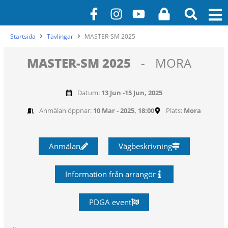
Hoppa
F
I
Y
L
till
a
n
o
o
innehåll
c
s
u
c
Startsida
Tävlingar
MASTER-SM 2025
e
t
t
k
b
a
u
MASTER-SM 2025
-
MORA
o
g
b
o
r
e
Datum:
13 Jun -
15 Jun, 2025
k
a
-
m
Anmälan öppnar:
10 Mar - 2025, 18:00
Plats:
Mora
f
Anmälan
Vägbeskrivning
Information från arrangör
PDGA event