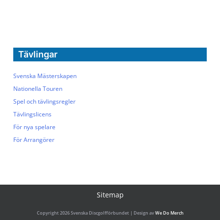
Tävlingar
Svenska Mästerskapen
Nationella Touren
Spel och tävlingsregler
Tävlingslicens
För nya spelare
För Arrangörer
Sitemap
Copyright 2026 Svenska Discgolfförbundet | Design av
We Do Merch