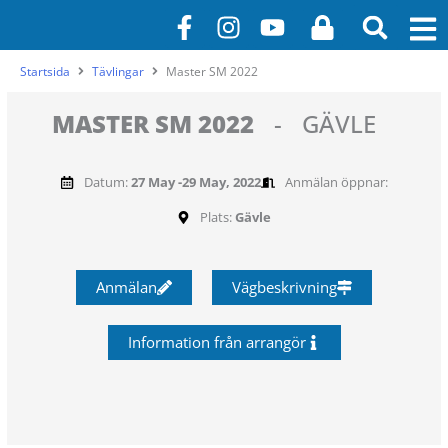
Hoppa
F
I
Y
L
till
a
n
o
o
innehåll
c
s
u
c
Startsida
Tävlingar
Master SM 2022
e
t
t
k
b
a
u
MASTER SM 2022
-
GÄVLE
o
g
b
o
r
e
Datum:
27 May -
29 May, 2022
Anmälan öppnar:
k
a
-
m
Plats:
Gävle
f
Anmälan
Vägbeskrivning
Information från arrangör