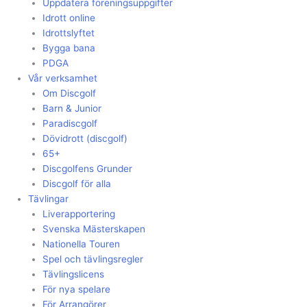
Uppdatera föreningsuppgifter
Idrott online
Idrottslyftet
Bygga bana
PDGA
Vår verksamhet
Om Discgolf
Barn & Junior
Paradiscgolf
Dövidrott (discgolf)
65+
Discgolfens Grunder
Discgolf för alla
Tävlingar
Liverapportering
Svenska Mästerskapen
Nationella Touren
Spel och tävlingsregler
Tävlingslicens
För nya spelare
För Arrangörer