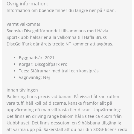
Övrig information:
Information om boende finner du längre ner på sidan.
Varmt välkomna!
Svenska Discgolfförbundet tillsammans med Hävla
Sportklubb hälsar er alla välkomna till Häfla Bruks
DiscGolfPark där årets tredje NT kommer att avgöras.
Byggnadsår: 2021
Korgar: Discgolfpark Pro
Tees: Stålramar med trall och konstgräs
Vagnvänlig: Nej
Innan tävlingen
Parkering finns precis vid banan. På vissa hål kan ruffen
vara tuff, håll koll på discarna, kanske framför allt på
uppvärmning då man vill kasta fler discar. Uppvärmning:
Det finns en driving range bakom hål 8s tee ca 450m från
klubbhuset. Det finns dessutom en 9 hålsbana tillgänglig
att värma upp på. Säkerställ att du har din SDGF licens redo