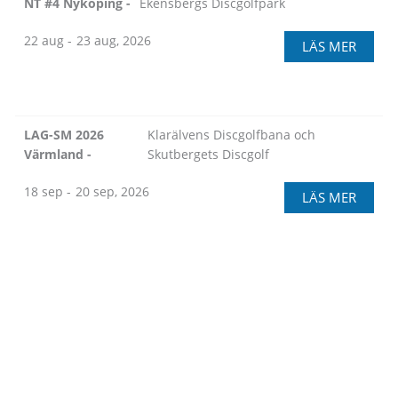
NT #4 Nyköping -
Ekensbergs Discgolfpark
22 aug -
23 aug, 2026
LÄS MER
LAG-SM 2026
Klarälvens Discgolfbana och
Värmland -
Skutbergets Discgolf
18 sep -
20 sep, 2026
LÄS MER