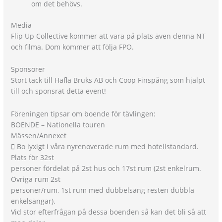
om det behövs.
Media
Flip Up Collective kommer att vara på plats även denna NT
och filma. Dom kommer att följa FPO.
Sponsorer
Stort tack till Häfla Bruks AB och Coop Finspång som hjälpt
till och sponsrat detta event!
Föreningen tipsar om boende för tävlingen:
BOENDE – Nationella touren
Mässen/Annexet
 Bo lyxigt i våra nyrenoverade rum med hotellstandard.
Plats för 32st
personer fördelat på 2st hus och 17st rum (2st enkelrum.
Övriga rum 2st
personer/rum, 1st rum med dubbelsäng resten dubbla
enkelsängar).
Vid stor efterfrågan på dessa boenden så kan det bli så att