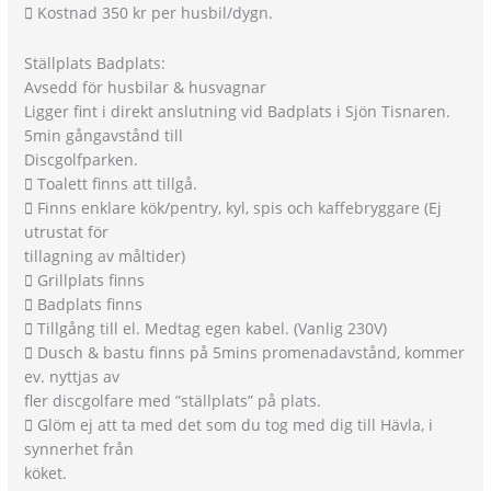
 Kostnad 350 kr per husbil/dygn.
Ställplats Badplats:
Avsedd för husbilar & husvagnar
Ligger fint i direkt anslutning vid Badplats i Sjön Tisnaren.
5min gångavstånd till
Discgolfparken.
 Toalett finns att tillgå.
 Finns enklare kök/pentry, kyl, spis och kaffebryggare (Ej
utrustat för
tillagning av måltider)
 Grillplats finns
 Badplats finns
 Tillgång till el. Medtag egen kabel. (Vanlig 230V)
 Dusch & bastu finns på 5mins promenadavstånd, kommer
ev. nyttjas av
fler discgolfare med ”ställplats” på plats.
 Glöm ej att ta med det som du tog med dig till Hävla, i
synnerhet från
köket.