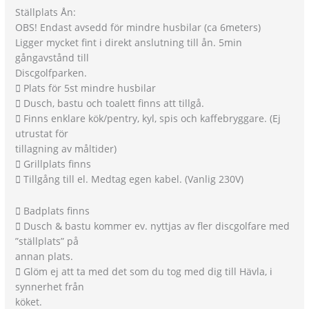
Ställplats Ån:
OBS! Endast avsedd för mindre husbilar (ca 6meters)
Ligger mycket fint i direkt anslutning till ån. 5min
gångavstånd till
Discgolfparken.
 Plats för 5st mindre husbilar
 Dusch, bastu och toalett finns att tillgå.
 Finns enklare kök/pentry, kyl, spis och kaffebryggare. (Ej
utrustat för
tillagning av måltider)
 Grillplats finns
 Tillgång till el. Medtag egen kabel. (Vanlig 230V)
 Badplats finns
 Dusch & bastu kommer ev. nyttjas av fler discgolfare med
”ställplats” på
annan plats.
 Glöm ej att ta med det som du tog med dig till Hävla, i
synnerhet från
köket.