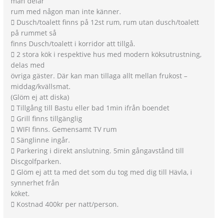
man delar
rum med någon man inte känner.
 Dusch/toalett finns på 12st rum, rum utan dusch/toalett
på rummet så
finns Dusch/toalett i korridor att tillgå.
 2 stora kök i respektive hus med modern köksutrustning,
delas med
övriga gäster. Där kan man tillaga allt mellan frukost –
middag/kvällsmat.
(Glöm ej att diska)
 Tillgång till Bastu eller bad 1min ifrån boendet
 Grill finns tillgänglig
 WIFI finns. Gemensamt TV rum
 Sänglinne ingår.
 Parkering i direkt anslutning. 5min gångavstånd till
Discgolfparken.
 Glöm ej att ta med det som du tog med dig till Hävla, i
synnerhet från
köket.
 Kostnad 400kr per natt/person.