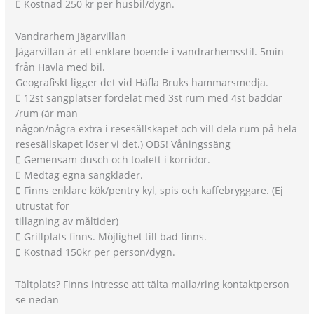
 Kostnad 250 kr per husbil/dygn.
Vandrarhem Jägarvillan
Jägarvillan är ett enklare boende i vandrarhemsstil. 5min
från Hävla med bil.
Geografiskt ligger det vid Häfla Bruks hammarsmedja.
 12st sängplatser fördelat med 3st rum med 4st bäddar
/rum (är man
någon/några extra i resesällskapet och vill dela rum på hela
resesällskapet löser vi det.) OBS! Våningssäng
 Gemensam dusch och toalett i korridor.
 Medtag egna sängkläder.
 Finns enklare kök/pentry kyl, spis och kaffebryggare. (Ej
utrustat för
tillagning av måltider)
 Grillplats finns. Möjlighet till bad finns.
 Kostnad 150kr per person/dygn.
Tältplats? Finns intresse att tälta maila/ring kontaktperson
se nedan