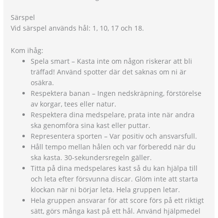
Särspel
Vid särspel används hål: 1, 10, 17 och 18.
Kom ihåg:
Spela smart – Kasta inte om någon riskerar att bli
träffad! Använd spotter där det saknas om ni är
osäkra.
Respektera banan – Ingen nedskräpning, förstörelse
av korgar, tees eller natur.
Respektera dina medspelare, prata inte när andra
ska genomföra sina kast eller puttar.
Representera sporten – Var positiv och ansvarsfull.
Håll tempo mellan hålen och var förberedd när du
ska kasta. 30-sekundersregeln gäller.
Titta på dina medspelares kast så du kan hjälpa till
och leta efter försvunna discar. Glöm inte att starta
klockan när ni börjar leta. Hela gruppen letar.
Hela gruppen ansvarar för att score förs på ett riktigt
sätt, görs många kast på ett hål. Använd hjälpmedel