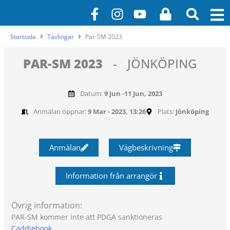
Hoppa
F
I
Y
L
till
a
n
o
o
innehåll
c
s
u
c
Startsida
Tävlingar
Par-SM 2023
e
t
t
k
b
a
u
PAR-SM 2023
-
JÖNKÖPING
o
g
b
o
r
e
Datum:
9 Jun -
11 Jun, 2023
k
a
-
m
Anmälan öppnar:
9 Mar - 2023, 13:26
Plats:
Jönköping
f
Anmälan
Vägbeskrivning
Information från arrangör
Övrig information:
PAR-SM kommer inte att PDGA sanktioneras
Caddiebook