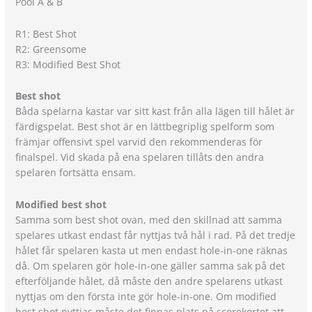
Pool A & B
R1: Best Shot
R2: Greensome
R3: Modified Best Shot
Best shot
Båda spelarna kastar var sitt kast från alla lägen till hålet är
färdigspelat. Best shot är en lättbegriplig spelform som
främjar offensivt spel varvid den rekommenderas för
finalspel. Vid skada på ena spelaren tillåts den andra
spelaren fortsätta ensam.
Modified best shot
Samma som best shot ovan, med den skillnad att samma
spelares utkast endast får nyttjas två hål i rad. På det tredje
hålet får spelaren kasta ut men endast hole-in-one räknas
då. Om spelaren gör hole-in-one gäller samma sak på det
efterföljande hålet, då måste den andre spelarens utkast
nyttjas om den första inte gör hole-in-one. Om modified
best shot nyttjas måste det finnas plats på scorekortet att