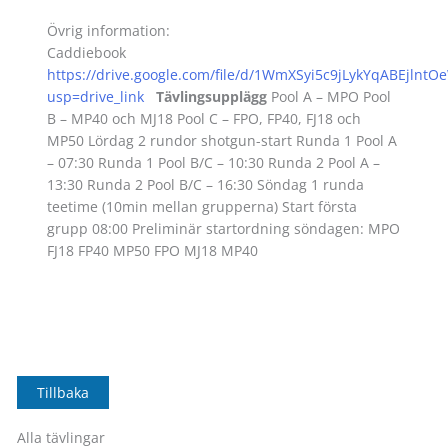
Övrig information:
Caddiebook
https://drive.google.com/file/d/1WmXSyi5c9jLykYqABEjlnt
usp=drive_link
Tävlingsupplägg
Pool A – MPO Pool
B – MP40 och MJ18 Pool C – FPO, FP40, FJ18 och
MP50 Lördag 2 rundor shotgun-start Runda 1 Pool A
– 07:30 Runda 1 Pool B/C – 10:30 Runda 2 Pool A –
13:30 Runda 2 Pool B/C – 16:30 Söndag 1 runda
teetime (10min mellan grupperna) Start första
grupp 08:00 Preliminär startordning söndagen: MPO
FJ18 FP40 MP50 FPO MJ18 MP40
Tillbaka
Alla tävlingar