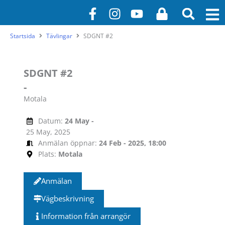
Hoppa
F
I
Y
L
till
a
n
o
o
innehåll
c
s
u
c
Startsida
Tävlingar
SDGNT #2
e
t
t
k
b
a
u
o
g
b
SDGNT #2
o
r
e
-
k
a
Motala
-
m
f
Datum:
24 May -
25 May, 2025
Anmälan öppnar:
24 Feb - 2025, 18:00
Plats:
Motala
Anmälan
Vägbeskrivning
Information från arrangör