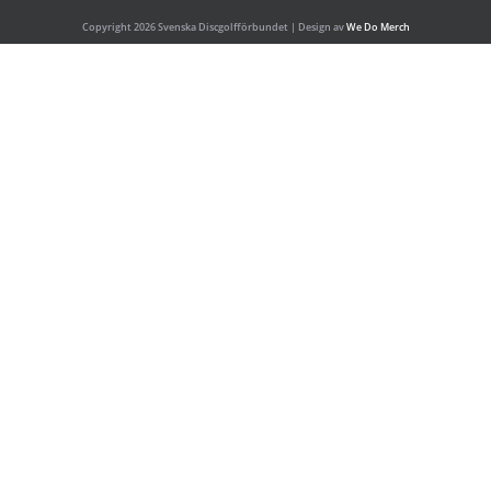
Copyright 2026 Svenska Discgolfförbundet | Design av
We Do Merch