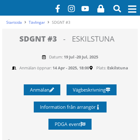
Hoppa
F
I
Y
L
till
a
n
o
o
innehåll
c
s
u
c
Startsida
Tävlingar
SDGNT #3
e
t
t
k
b
a
u
SDGNT #3
-
ESKILSTUNA
o
g
b
o
r
e
Datum:
19 Jul -
20 Jul, 2025
k
a
-
m
Anmälan öppnar:
14 Apr - 2025, 18:00
Plats:
Eskilstuna
f
Anmälan
Vägbeskrivning
Information från arrangör
PDGA event