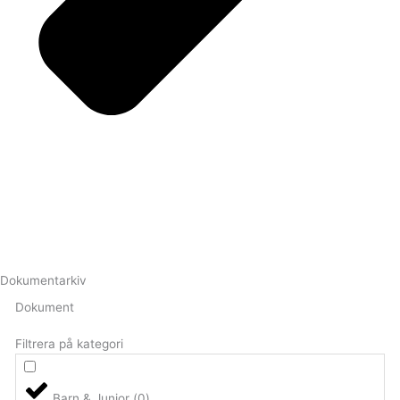
Dokumentarkiv
Dokument
Filtrera på kategori
Barn & Junior
(
0
)