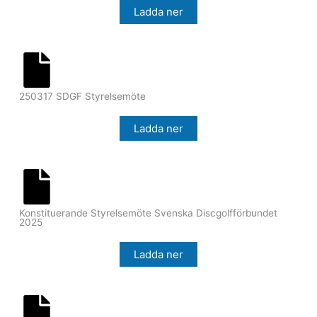
Ladda ner
250317 SDGF Styrelsemöte
Ladda ner
Konstituerande Styrelsemöte Svenska Discgolfförbundet
2025
Ladda ner